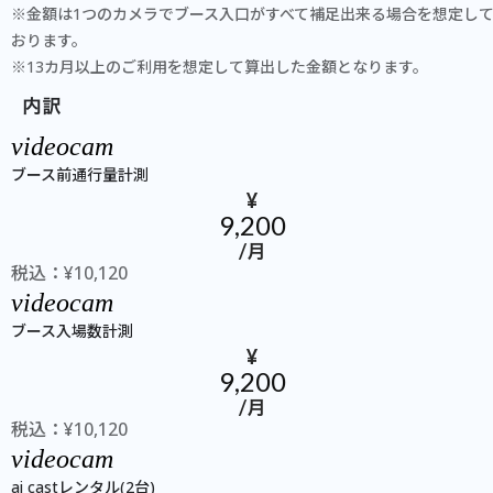
※金額は1つのカメラでブース入口がすべて補足出来る場合を想定し
おります。
※13カ月以上のご利用を想定して算出した金額となります。
内訳
videocam
ブース前通行量計測
¥
9,200
/月
税込：¥10,120
videocam
ブース入場数計測
¥
9,200
/月
税込：¥10,120
videocam
ai castレンタル(2台)