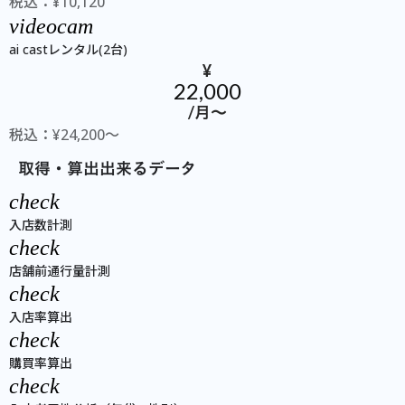
税込：¥10,120
videocam
ai castレンタル(2台)
¥
22,000
/月〜
税込：¥24,200〜
取得・算出出来るデータ
check
入店数計測
check
店舗前通行量計測
check
入店率算出
check
購買率算出
check