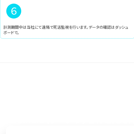
6
計測期間中は当社にて遠隔で死活監視を行います。データの確認はダッシュ
ボードで。
まずはお問い合わせから
スグはじめられる
coumera（クーメラ）を体験しよ
© 2025 GRoooVE Co., Ltd. and Visnu Inc. All Right Reserved.