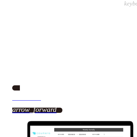
coumera（クーメラ）｜AIカメラでの計測を、もっと身近に、
keyb
AIカメラでの計測を
もっと身近に
coumera（クーメラ）は、これまでのAIカメラによる入店計測や店舗
かつてない程簡単に実現。
COUntするcaMERAで、coumera（クーメラ）です。
お問い合わせ
arrow_forward